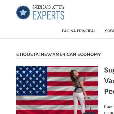
Saltar
GCLExper
al
contenido
Green
Card
PÁGINA PRINCIPAL
SOB
Lottery
Experts
ETIQUETA:
NEW AMERICAN ECONOMY
Su
Va
Pe
Puede
en gr