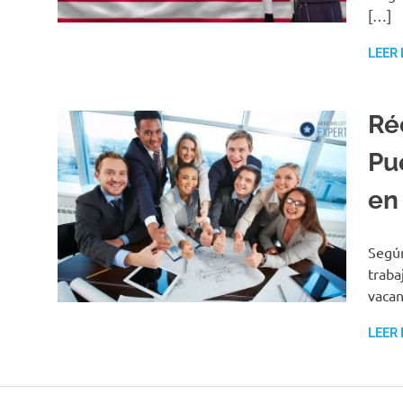
[…]
LEER
Ré
Pu
en
Según
traba
vacan
LEER