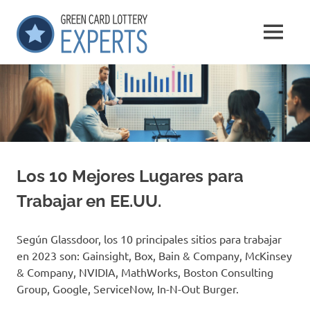
Saltar
GCLExperts
al
MENÚ
contenido
Green
Card
Lottery
Experts
Los 10 Mejores Lugares para
Trabajar en EE.UU.
Según Glassdoor, los 10 principales sitios para trabajar
en 2023 son: Gainsight, Box, Bain & Company, McKinsey
& Company, NVIDIA, MathWorks, Boston Consulting
Group, Google, ServiceNow, In-N-Out Burger.