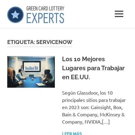
Saltar
GCLExperts
al
MENÚ
contenido
Green
Card
Lottery
ETIQUETA:
SERVICENOW
Experts
Los 10 Mejores
Lugares para Trabajar
en EE.UU.
Según Glassdoor, los 10
principales sitios para trabajar
en 2023 son: Gainsight, Box,
Bain & Company, McKinsey &
Company, NVIDIA,[…]
LEER MÁS