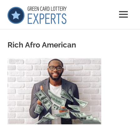
Saltar
GCLExperts
al
MENÚ
contenido
Green
Card
Lottery
Rich Afro American
Experts