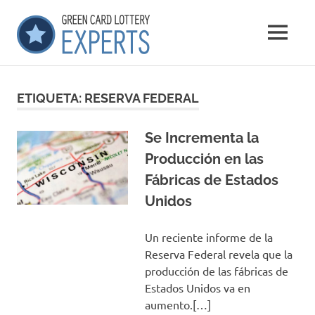
Saltar
GCLExperts
al
MENÚ
contenido
Green
Card
Lottery
ETIQUETA:
RESERVA FEDERAL
Experts
Se Incrementa la
Producción en las
Fábricas de Estados
Unidos
Un reciente informe de la
Reserva Federal revela que la
producción de las fábricas de
Estados Unidos va en
aumento.[…]