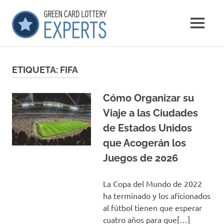
Saltar
GCLExperts
al
MENÚ
contenido
Green
Card
Lottery
ETIQUETA:
FIFA
Experts
Cómo Organizar su
Viaje a las Ciudades
de Estados Unidos
que Acogerán los
Juegos de 2026
La Copa del Mundo de 2022
ha terminado y los aficionados
al fútbol tienen que esperar
cuatro años para que[…]