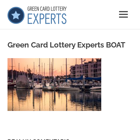
Saltar
GCLExperts
al
MENÚ
contenido
Green
Card
Lottery
Green Card Lottery Experts BOAT
Experts