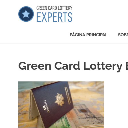
Saltar
GCLExper
al
contenido
Green
Card
PÁGINA PRINCIPAL
SOB
Lottery
Experts
Green Card Lottery 