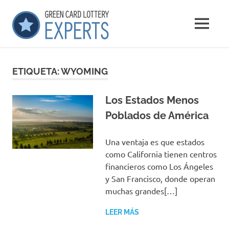
Saltar
GCLExperts
al
MENÚ
contenido
Green
Card
Lottery
ETIQUETA:
WYOMING
Experts
Los Estados Menos
Poblados de América
Una ventaja es que estados
como California tienen centros
financieros como Los Ángeles
y San Francisco, donde operan
muchas grandes[…]
LEER MÁS