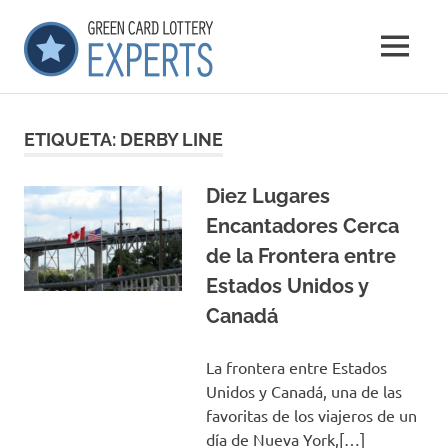
Saltar
GCLExperts
al
MENÚ
contenido
Green
Card
Lottery
ETIQUETA:
DERBY LINE
Experts
Diez Lugares
Encantadores Cerca
de la Frontera entre
Estados Unidos y
Canadá
La frontera entre Estados
Unidos y Canadá, una de las
favoritas de los viajeros de un
día de Nueva York,[…]