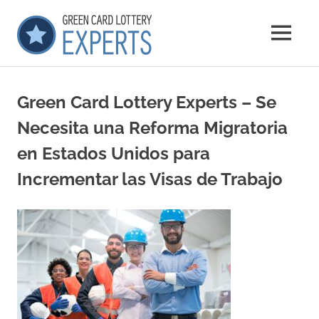
Saltar
GCLExperts
al
MENÚ
contenido
Green
Card
Lottery
Green Card Lottery Experts – Se
Experts
Necesita una Reforma Migratoria
en Estados Unidos para
Incrementar las Visas de Trabajo