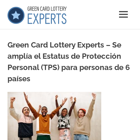
Saltar
GCLExperts
al
MENÚ
contenido
Green
Card
Lottery
Green Card Lottery Experts – Se
Experts
amplía el Estatus de Protección
Personal (TPS) para personas de 6
países