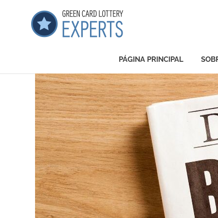
GCLExper
Green
Card
PÁGINA PRINCIPAL
SOB
Lottery
Experts