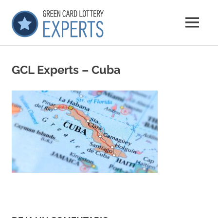
Saltar
GCLExperts
al
MENÚ
contenido
Green
Card
Lottery
GCL Experts – Cuba
Experts